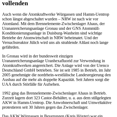
vollenden
Auch wenn die Atomkraftwerke Würgassen und Hamm-Uentrop
schon längst abgeschaltet wurden – NRW ist nach wie vor
Atomland. Mit dem Brennelemente-Zwischenlager Ahaus, der
Urananreicherungsanlage Gronau und der GNS Atommüll-
Konditionierungsanlage in Duisburg-Wanheim sind wichtige
Betriebe der Atomwirtschaft in NRW beheimatet. Und der
Versuchsreaktor Jülich wird uns als strahlende Altlast noch lange
gefährden.
In Gronau wird in der bundesweit einzigen
Urananreicherungsanlage Uranhexafluorid zur Verwendung in
Atomkraftwerken angereichert. Die Anlage wird von der Urenco
Deutschland GmbH betrieben. Sie ist seit 1985 in Betrieb, im Jahr
2005 genehmigte die nordrhein-westfälische Landesregierung den
Ausbau auf die mehr als doppelte Kapazität. Seit Jahren sorgt die
UAA durch Störfälle für Aufsehen.
1992 ging das Brennelemente-Zwischenlager Ahaus in Betrieb.
Zurzeit lagern dort 323 Castor-Behälter, u. a. aus dem stillgelegten
AKW in Hamm-Uentrop. Die Anwohnerschaft und Umweltaktive
protestieren seit 30 Jahren gegen das Zwischenlager.
Das AKW Würgassen in Beverungen (Kreis Höxter) war ein