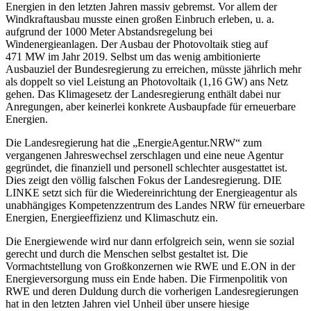
Energien in den letzten Jahren massiv gebremst. Vor allem der
Windkraftausbau musste einen großen Einbruch erleben, u. a.
aufgrund der 1000 Meter Abstandsregelung bei
Windenergieanlagen. Der Ausbau der Photovoltaik stieg auf
471 MW im Jahr 2019. Selbst um das wenig ambitionierte
Ausbauziel der Bundesregierung zu erreichen, müsste jährlich mehr
als doppelt so viel Leistung an Photovoltaik (1,16 GW) ans Netz
gehen. Das Klimagesetz der Landesregierung enthält dabei nur
Anregungen, aber keinerlei konkrete Ausbaupfade für erneuerbare
Energien.
Die Landesregierung hat die „EnergieAgentur.NRW“ zum
vergangenen Jahreswechsel zerschlagen und eine neue Agentur
gegründet, die finanziell und personell schlechter ausgestattet ist.
Dies zeigt den völlig falschen Fokus der Landesregierung. DIE
LINKE setzt sich für die Wiedereinrichtung der Energieagentur als
unabhängiges Kompetenzzentrum des Landes NRW für erneuerbare
Energien, Energieeffizienz und Klimaschutz ein.
Die Energiewende wird nur dann erfolgreich sein, wenn sie sozial
gerecht und durch die Menschen selbst gestaltet ist. Die
Vormachtstellung von Großkonzernen wie RWE und E.ON in der
Energieversorgung muss ein Ende haben. Die Firmenpolitik von
RWE und deren Duldung durch die vorherigen Landesregierungen
hat in den letzten Jahren viel Unheil über unsere hiesige