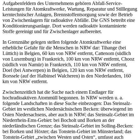
Aufgabenfeldern des Unternehmens gehören Abfall-Service-
Leistungen für Atomkraftwerke, Wartung, Reparatur und Stilllegung
kerntechnischer Anlagen, Brennstoffentsorgung sowie der Betrieb
von Zwischenlagern für radioaktive Abfälle. Die GNS betreibt eine
Konditionierungsanlage. Dort werden radioaktiv kontaminierte
Stoffe gereinigt und für Zwischenlager aufbereitet.
In Grenznähe gelegen stellen folgende Atomkraftwerke eine
erhebliche Gefahr für die Menschen in NRW dar: Tihange (bei
Lüttich) in Belgien, 60 km von NRW entfernt, Cattenom (südlich
von Luxemburg) in Frankreich, 100 km von NRW entfernt, Chooz
(südlich von Namür) in Frankreich, 110 km von NRW entfernt,
Doel (bei Antwerpen) in Belgien, 120 km von NRW entfernt,
Borssele (auf der Halbinsel Walcheren) in den Niederlanden, 160
km von NRW entfernt.
Zwischenzeitlich hat die Suche nach einem Endlager für
hochradioaktiven Atommüll begonnen. In NRW werden u. a.
folgende Landschaften in diese Suche einbezogen: Das Steinsalz-
Gebiet im westlichen Niedersächsischen Becken: überwiegend im
Osten Niedersachsens, aber auch in NRW; das Steinsalz-Gebiet im
Niederrhein-Ems-Gebiet: bei Bocholt und Borken an der
niederländischen Grenze; das Steinsalz-Gebiet im Solling-Becken:
bei Borken und Höxter; das Tonstein-Gebiet im Münsterland; das
Tonstein-Gebiet „zwischen Westen und Osten“, umfasst auch