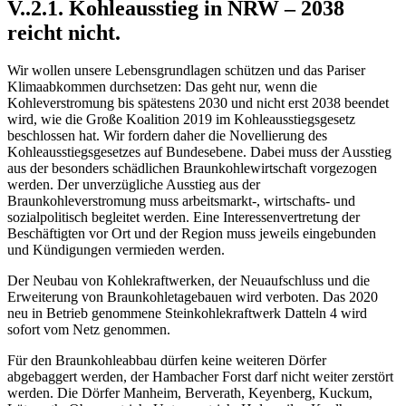
V..2.1. Kohleausstieg in NRW – 2038
reicht nicht.
Wir wollen unsere Lebensgrundlagen schützen und das Pariser
Klimaabkommen durchsetzen: Das geht nur, wenn die
Kohleverstromung bis spätestens 2030 und nicht erst 2038 beendet
wird, wie die Große Koalition 2019 im Kohleausstiegsgesetz
beschlossen hat. Wir fordern daher die Novellierung des
Kohleausstiegsgesetzes auf Bundesebene. Dabei muss der Ausstieg
aus der besonders schädlichen Braunkohlewirtschaft vorgezogen
werden. Der unverzügliche Ausstieg aus der
Braunkohleverstromung muss arbeitsmarkt-, wirtschafts- und
sozialpolitisch begleitet werden. Eine Interessenvertretung der
Beschäftigten vor Ort und der Region muss jeweils eingebunden
und Kündigungen vermieden werden.
Der Neubau von Kohlekraftwerken, der Neuaufschluss und die
Erweiterung von Braunkohletagebauen wird verboten. Das 2020
neu in Betrieb genommene Steinkohlekraftwerk Datteln 4 wird
sofort vom Netz genommen.
Für den Braunkohleabbau dürfen keine weiteren Dörfer
abgebaggert werden, der Hambacher Forst darf nicht weiter zerstört
werden. Die Dörfer Manheim, Berverath, Keyenberg, Kuckum,