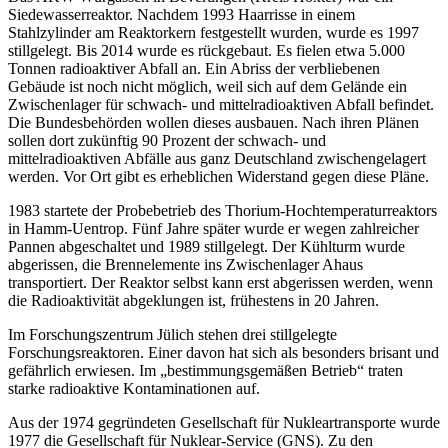
Siedewasserreaktor. Nachdem 1993 Haar­risse in einem
Stahlzylinder am Reaktorkern festgestellt wurden, wurde es 1997
stillgelegt. Bis 2014 wurde es rückgebaut. Es fielen etwa 5.000
Tonnen radioaktiver Abfall an. Ein Abriss der verbliebenen
Gebäude ist noch nicht möglich, weil sich auf dem Gelände ein
Zwischenlager für schwach- und mittelradioaktiven Abfall befindet.
Die Bundesbehörden wollen dieses ausbauen. Nach ihren Plänen
sollen dort zukünftig 90 Prozent der schwach- und
mittelradioaktiven Abfälle aus ganz Deutschland zwischengelagert
werden. Vor Ort gibt es erheblichen Widerstand gegen diese Pläne.
1983 startete der Probebetrieb des Thorium-Hochtemperaturreaktors
in Hamm-Uentrop. Fünf Jahre später wurde er wegen zahlreicher
Pannen abgeschaltet und 1989 stillgelegt. Der Kühlturm wurde
abgerissen, die Brennelemente ins Zwischenlager Ahaus
transportiert. Der Reaktor selbst kann erst abgerissen werden, wenn
die Radioaktivität abgeklungen ist, frühestens in 20 Jahren.
Im Forschungszentrum Jülich stehen drei stillgelegte
Forschungsreaktoren. Einer davon hat sich als besonders brisant und
gefährlich erwiesen. Im „bestimmungsgemäßen Betrieb“ traten
starke radioaktive Kontaminationen auf.
Aus der 1974 gegründeten Gesellschaft für Nukleartransporte wurde
1977 die Gesellschaft für Nuklear-Service (GNS). Zu den