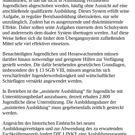
Maßnahmen, in das die nicht in Ausbildung vermittelten
Jugendlichen abgeschoben werden, häufig ohne Aussicht auf eine
anschließende qualifizierte Ausbildung. Dieses System erfüllt seine
Aufgabe, in reguläre Berufsausbildung überzuleiten, nur sehr
unzulänglich. Zudem hat es ausgrenzende und diskriminierende
Effekte. Daher sollten seine Aufgaben einerseits dem Schulsystem
und andererseits dem dualen System übertragen werden. Auf diese
Weise ließen sich die bisher dem Übergangssystem zufließenden
Mittel sehr viel effektiver einsetzen.
Benachteiligten Jugendlichen und Heranwachsenden müssen
darüber hinaus notwendige und geeignete Hilfen zur Verfügung
gestellt werden. Die dafür bestehenden gesetzlichen Grundlagen,
insbesondere der § 13 SGB VIII, müssen angesichts sich
verschärfender Jugenderwerbslosigkeit und wirtschaftlicher
Schieflagen verstärkt angewendet werden.
In Betrieben ist die „assistierte Ausbildung“ für Jugendliche mit
Unterstützungsbedarf auszubauen, derzeit erhalten 2.800
Jugendliche diese Unterstützung. Die Ausbildungsdauer der
„assistierten Ausbildung“ muss gegebenenfalls zeitlich gestreckt
werden.
Angesichts des historischen Einbruchs bei neuen
Ausbildungsverträgen und zur Abwendung des zu erwartenden
Fachkräftemangels fordert DIE LINKE eine Ausbildungsgarantie