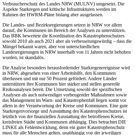
Verbraucherschutz des Landes NRW (MULNV) umgesetzt. Die
Aspekte Starkregen und kritische Infrastrukturen werden im
Rahmen der HWRM-Pläne bislang aber ausgelassen.
Die Landes- und Bezirksregierungen setzen in NRW vor allem
darauf, die Kommunen im Bereich der Analysen zu unterstützen.
Das BBK bewertete die Koordination des Katastrophenschutzes
sowohl 2010 als auch 2021 aber als verbesserungswürdig – dass die
Mängel bekannt waren, aber von unterschiedlichen
Landesregierungen in NRW innerhalb von 11 Jahren nicht behoben
wurden, ist skandalös.
Die Analyse besonders herausfordernder Starkregenereignisse wird
in NRW, abgesehen von einer Arbeitshilfe, den Kommunen
überlassen und mit nur 50 Prozent gefördert. Andere Länder
unterstützen ihre Kommunen hier stärker und stellen generelle
Risikoanalysen bereit. Die Umsetzung sowohl der spezifischen
Analysen als auch notwendiger vorbeugender Maßnahmen sowie
das Management im Warn- und Katastrophenfall liegen somit vor
allem in der Verantwortung der Kreise und Kommunen. Eine gute
Starkregenvorsorge und Ausstattung des Katastrophenschutzes ist
letztlich von der finanziellen Ausstattung der betroffenen Kreise,
kreisfreien Städte und Kommunen abhängig. Dies betrachtet DIE
LINKE als Fehlentwicklung, denn ein guter Katastrophenschutz
muss für alle Menschen gelten, unabhängig von der jeweiligen