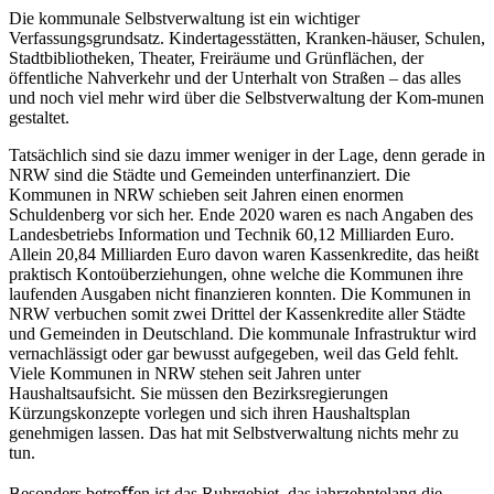
Die kommunale Selbstverwaltung ist ein wichtiger
Verfassungsgrundsatz. Kindertagesstätten, Kranken-häuser, Schulen,
Stadtbibliotheken, Theater, Freiräume und Grünflächen, der
öffentliche Nahverkehr und der Unterhalt von Straßen – das alles
und noch viel mehr wird über die Selbstverwaltung der Kom-munen
gestaltet.
Tatsächlich sind sie dazu immer weniger in der Lage, denn gerade in
NRW sind die Städte und Gemeinden unterfinanziert. Die
Kommunen in NRW schieben seit Jahren einen enormen
Schuldenberg vor sich her. Ende 2020 waren es nach Angaben des
Landesbetriebs Information und Technik 60,12 Milliarden Euro.
Allein 20,84 Milliarden Euro davon waren Kassenkredite, das heißt
praktisch Kontoüberziehungen, ohne welche die Kommunen ihre
laufenden Ausgaben nicht finanzieren konnten. Die Kommunen in
NRW verbuchen somit zwei Drittel der Kassenkredite aller Städte
und Gemeinden in Deutschland. Die kommunale Infrastruktur wird
vernachlässigt oder gar bewusst aufgegeben, weil das Geld fehlt.
Viele Kommunen in NRW stehen seit Jahren unter
Haushaltsaufsicht. Sie müssen den Bezirksregierungen
Kürzungskonzepte vorlegen und sich ihren Haushaltsplan
genehmigen lassen. Das hat mit Selbstverwaltung nichts mehr zu
tun.
Besonders betroﬀen ist das Ruhrgebiet, das jahrzehntelang die