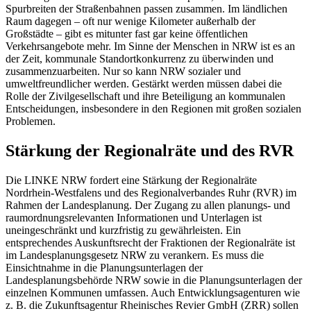
Spurbreiten der Straßenbahnen passen zusammen. Im ländlichen
Raum dagegen – oft nur wenige Kilometer außerhalb der
Großstädte – gibt es mitunter fast gar keine öffentlichen
Verkehrsangebote mehr. Im Sinne der Menschen in NRW ist es an
der Zeit, kommunale Standortkonkurrenz zu überwinden und
zusammenzuarbeiten. Nur so kann NRW sozialer und
umweltfreundlicher werden. Gestärkt werden müssen dabei die
Rolle der Zivilgesellschaft und ihre Beteiligung an kommunalen
Entscheidungen, insbesondere in den Regionen mit großen sozialen
Problemen.
Stärkung der Regionalräte und des RVR
Die LINKE NRW fordert eine Stärkung der Regionalräte
Nordrhein-Westfalens und des Regionalverbandes Ruhr (RVR) im
Rahmen der Landesplanung. Der Zugang zu allen planungs- und
raumordnungsrelevanten Informationen und Unterlagen ist
uneingeschränkt und kurzfristig zu gewährleisten. Ein
entsprechendes Auskunftsrecht der Fraktionen der Regionalräte ist
im Landesplanungsgesetz NRW zu verankern. Es muss die
Einsichtnahme in die Planungsunterlagen der
Landesplanungsbehörde NRW sowie in die Planungsunterlagen der
einzelnen Kommunen umfassen. Auch Entwicklungsagenturen wie
z. B. die Zukunftsagentur Rheinisches Revier GmbH (ZRR) sollen