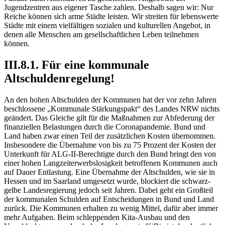
Jugendzentren aus eigener Tasche zahlen. Deshalb sagen wir: Nur
Reiche können sich arme Städte leisten. Wir streiten für lebenswerte
Städte mit einem vielfältigen sozialen und kulturellen Angebot, in
denen alle Menschen am gesellschaftlichen Leben teilnehmen
können.
III.8.1. Für eine kommunale
Altschuldenregelung!
An den hohen Altschulden der Kommunen hat der vor zehn Jahren
beschlossene „Kommunale Stärkungspakt“ des Landes NRW nichts
geändert. Das Gleiche gilt für die Maßnahmen zur Abfederung der
finanziellen Belastungen durch die Coronapandemie. Bund und
Land haben zwar einen Teil der zusätzlichen Kosten übernommen.
Insbesondere die Übernahme von bis zu 75 Prozent der Kosten der
Unterkunft für ALG-II-Berechtigte durch den Bund bringt den von
einer hohen Langzeiterwerbslosigkeit betroffenen Kommunen auch
auf Dauer Entlastung. Eine Übernahme der Altschulden, wie sie in
Hessen und im Saarland umgesetzt wurde, blockiert die schwarz-
gelbe Landesregierung jedoch seit Jahren. Dabei geht ein Großteil
der kommunalen Schulden auf Entscheidungen in Bund und Land
zurück. Die Kommunen erhalten zu wenig Mittel, dafür aber immer
mehr Aufgaben. Beim schleppenden Kita-Ausbau und den