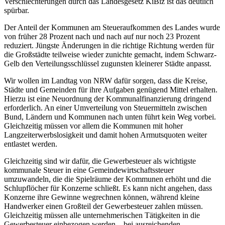
Verschlechterungen durch das Landesgesetz KiBiz ist das deutlich
spürbar.
Der Anteil der Kommunen am Steueraufkommen des Landes wurde
von früher 28 Prozent nach und nach auf nur noch 23 Prozent
reduziert. Jüngste Änderungen in die richtige Richtung werden für
die Großstädte teilweise wieder zunichte gemacht, indem Schwarz-
Gelb den Verteilungsschlüssel zugunsten kleinerer Städte anpasst.
Wir wollen im Landtag von NRW dafür sorgen, dass die Kreise,
Städte und Gemeinden für ihre Aufgaben genügend Mittel erhalten.
Hierzu ist eine Neuordnung der Kommunalfinanzierung dringend
erforderlich. An einer Umverteilung von Steuermitteln zwischen
Bund, Ländern und Kommunen nach unten führt kein Weg vorbei.
Gleichzeitig müssen vor allem die Kommunen mit hoher
Langzeiterwerbslosigkeit und damit hohen Armutsquoten weiter
entlastet werden.
Gleichzeitig sind wir dafür, die Gewerbesteuer als wichtigste
kommunale Steuer in eine Gemeindewirtschaftssteuer
umzuwandeln, die die Spielräume der Kommunen erhöht und die
Schlupflöcher für Konzerne schließt. Es kann nicht angehen, dass
Konzerne ihre Gewinne wegrechnen können, während kleine
Handwerker einen Großteil der Gewerbesteuer zahlen müssen.
Gleichzeitig müssen alle unternehmerischen Tätigkeiten in die
Gewerbesteuer einbezogen werden – bei ausreichenden