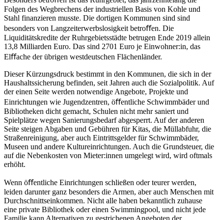
Folgen des Wegbrechens der industriellen Basis von Kohle und
Stahl finanzieren musste. Die dortigen Kommunen sind sind
besonders von Lang­zeiterwerbslosigkeit betroﬀen. Die
Liquiditätskredite der Ruhrgebietsstädte betrugen Ende 2019 allein
13,8 Milliarden Euro. Das sind 2701 Euro je Einwohner:in, das
Elﬀache der übrigen westdeutschen Flächenländer.
Dieser Kürzungsdruck bestimmt in den Kommunen, die sich in der
Haushaltssicherung befinden, seit Jahren auch die Sozialpolitik. Auf
der einen Seite werden notwendige Angebote, Projekte und
Einrichtungen wie Jugendzentren, öﬀentliche Schwimmbäder und
Bibliotheken dicht gemacht, Schulen nicht mehr saniert und
Spielplätze wegen Sanierungsbedarf abgesperrt. Auf der anderen
Seite steigen Abgaben und Gebühren für Kitas, die Müllabfuhr, die
Straßenreinigung, aber auch Eintrittsgelder für Schwimmbäder,
Museen und andere Kultureinrichtungen. Auch die Grundsteuer, die
auf die Nebenkosten von Mieter:innen umgelegt wird, wird oftmals
erhöht.
Wenn öﬀentliche Einrichtungen schließen oder teurer werden,
leiden darunter ganz besonders die Armen, aber auch Menschen mit
Durchschnittseinkommen. Nicht alle haben bekanntlich zuhause
eine private Bibliothek oder einen Swimmingpool, und nicht jede
Familie kann Alternativen zu gestrichenen Angeboten der